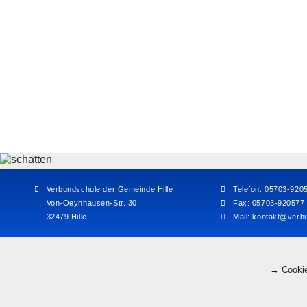
Verbundschule der Gemeinde Hille
Telefon: 05703-920
Von-Oeynhausen-Str. 30
Fax: 05703-920577
32479 Hille
Mail:
kontakt@verbu
→ Cookie