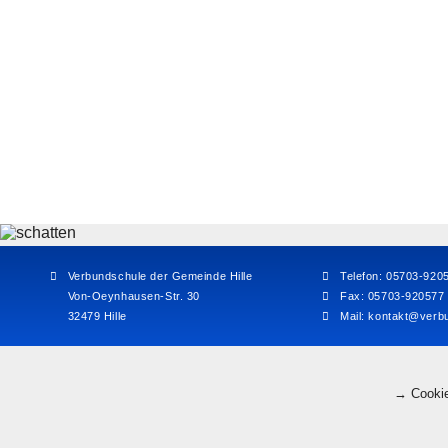
Verbundschule der Gemeinde Hille
Telefon: 05703-920
Von-Oeynhausen-Str. 30
Fax: 05703-920577
32479 Hille
Mail:
kontakt@verbu
→ Cookie