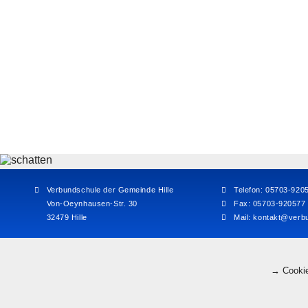
Verbundschule der Gemeinde Hille
Telefon: 05703-920
Von-Oeynhausen-Str. 30
Fax: 05703-920577
32479 Hille
Mail:
kontakt@verbu
→ Cookie