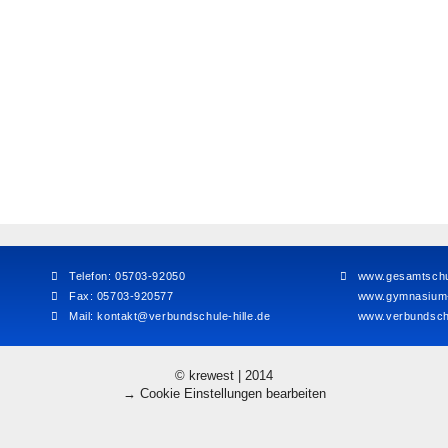
Telefon: 05703-92050
www.gesamtschul
Fax: 05703-920577
www.gymnasium-h
Mail:
kontakt@verbundschule-hille.de
www.verbundschu
© krewest | 2014
→ Cookie Einstellungen bearbeiten