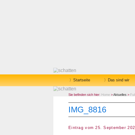
Startseite
Das sind wir
Sie befinden sich hier:
Home
>
Aktuelles
>
Fuß
IMG_8816
Eintrag vom 25. September 20