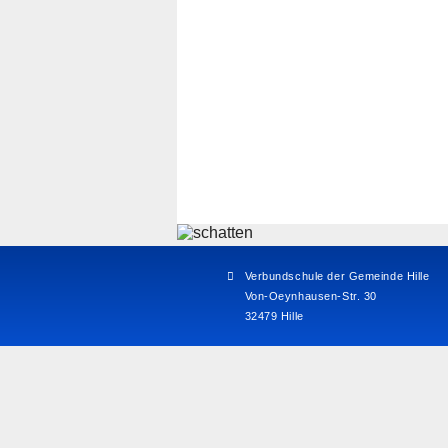
Verbundschule der Gemeinde Hille
Von-Oeynhausen-Str. 30
32479 Hille