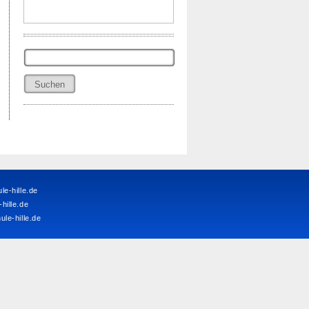
Suchen
nach:
e-hille.de
ille.de
le-hille.de