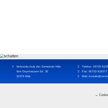
Verbundschule der Gemeinde Hille
Telefon: 05703-920
Von-Oeynhausen-Str. 30
Fax: 05703-920577
32479 Hille
Mail:
kontakt@verbu
→ Cookie