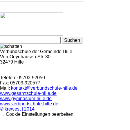
Suchen
nach:
Verbundschule der Gemeinde Hille
Von-Oeynhausen-Str. 30
32479 Hille
Telefon: 05703-92050
Fax: 05703-920577
Mail:
kontakt@verbundschule-hille.de
www.gesamtschule-hille.de
www.gymnasium-hille.de
www.verbundschule-hille.de
© krewest | 2014
→ Cookie Einstellungen bearbeiten