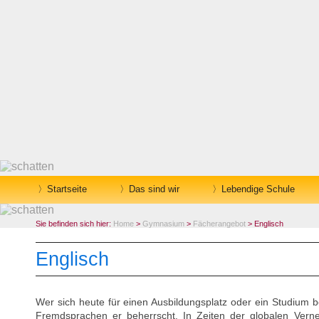
Startseite
Das sind wir
Lebendige Schule
Sie befinden sich hier:
Home
>
Gymnasium
>
Fächerangebot
> Englisch
Englisch
Wer sich heute für einen Ausbildungsplatz oder ein Studium be
Fremdsprachen er beherrscht. In Zeiten der globalen Vern