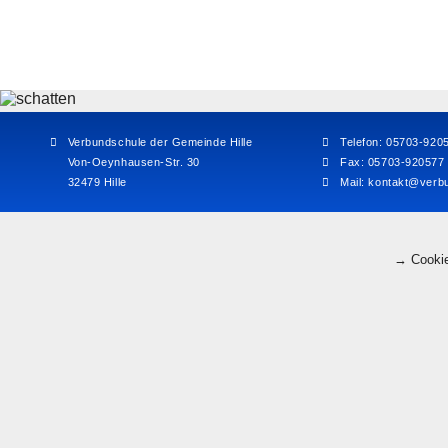
Verbundschule der Gemeinde Hille
Telefon: 05703-920
Von-Oeynhausen-Str. 30
Fax: 05703-920577
32479 Hille
Mail:
kontakt@verbu
→ Cookie