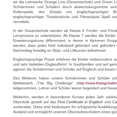
wir die Lehrwerke Orange Line (Gesamtschule) und Green 
Schülerinnen und Schülern durch abwechslungsreiche und
Rollenspiele, den Einsatz von englischsprachige
englischsprachiger Theaterstücke und Filmanalyse Spaß u
vermitteln.
In der Gesamtschule werden ab Klasse 6 Forder- und Förde
Lernprozess zu unterstützen. Ab Klasse 7 werden die Kinder
Erweiterungskurse differenziert, in denen in kleineren Grup
werden, dass jedes Kind individuell gefordert und gefördert
Nachmittag freiwillig an Stütz- und Liftkursen teilnehmen.
Englischsprachige Praxis erfahren die Kinder insbesondere a
und sehr beliebten Englandfahrt. In Gastfamilien und auf g
agieren die Schülerinnen und Schüler auf Englisch und bauen i
Des Weiteren haben unsere Schülerinnen und Schüler zule
Wettbewerb „The Big Challenge“ (
http://www.thebigchall
teilgenommen. Lehrer und Schüler waren begeistert und freuen
Weiterhin, werden in besonderen Kursen jedes Jahr zahlrei
Oberstufe gezielt auf das
First Certificate in Englisch
und
Ca
vorbereitet. Diese sind bedeutsam für erfolgreiche Ausbildu
Ausland und ermöglicht unseren Oberstufenschülern einen gute