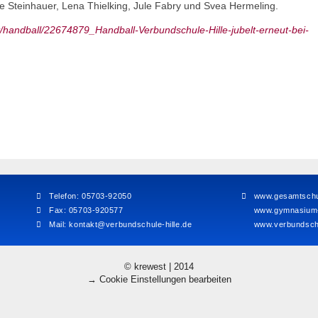
le Steinhauer, Lena Thielking, Jule Fabry und Svea Hermeling.
t/handball/22674879_Handball-Verbundschule-Hille-jubelt-erneut-bei-
Telefon: 05703-92050
www.gesamtschul
Fax: 05703-920577
www.gymnasium-h
Mail:
kontakt@verbundschule-hille.de
www.verbundschu
© krewest | 2014
→ Cookie Einstellungen bearbeiten