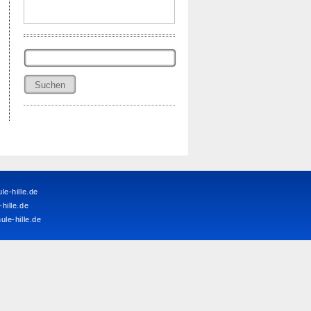
Suchen
nach:
e-hille.de
ille.de
le-hille.de