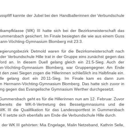
usspfiff kannte der Jubel bei den Handballerinnen der Verbundschule
ampfklasse (WK) III hatte sich bei der Bezirksmeisterschaft das
 Gummersbach gesichert. Im Finale besiegten die wie aus einem Guss
mann-Vöchting-Gymnasium Blomberg mit 23:3.
ierungsbezirk Detmold waren für die Bezirksmeisterschaft nach
 der Verbundschule Hille trat in der Gruppe eins zunächst gegen das
ford an. In diesem Duell gelang gleich ein 21:5-Sieg. Auch der
ann-Vöchting-Gymnasium Blomberg, war Gruppengegner. Am Ende
 den zwei Siegen zogen die Hillerinnen schließlich ins Halbfinale ein.
le gelang dort ein 20:11-Sieg. Im Finale kam es dann zum
em Hermann-Vöchting-Gymnasium Blomberg. Das hatte sich zuvor in
ung gegen das Evangelische Gymnasium Werther durchgesetzt.
mmersbach geht es für die Hillerinnen nun am 12. Februar. Zuvor
ereits die WK-II-Vertretung des Besselgymnasiums und die
WK III die Qualifikation für das Landessportfest in Gummersbach
II setzte sich ebenfalls am Ende die Verbundschule Hille durch.
er WK III gehörten: Mia Engelage, Malin Netzeband, Kathrin Selle,