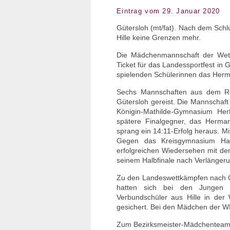
Eintrag vom 29. Januar 2020
Gütersloh (mt/fat). Nach dem Schl
Hille keine Grenzen mehr.
Die Mädchenmannschaft der Wettk
Ticket für das Landessportfest in
spielenden Schülerinnen das Her
Sechs Mannschaften aus dem Reg
Gütersloh gereist. Die Mannschaft
Königin-Mathilde-Gymnasium Her
spätere Finalgegner, das Herm
sprang ein 14:11-Erfolg heraus. Mit
Gegen das Kreisgymnasium Hal
erfolgreichen Wiedersehen mit d
seinem Halbfinale nach Verlänger
Zu den Landeswettkämpfen nach Gu
hatten sich bei den Jungen b
Verbundschüler aus Hille in der 
gesichert. Bei den Mädchen der WK 
Zum Bezirksmeister-Mädchenteam d