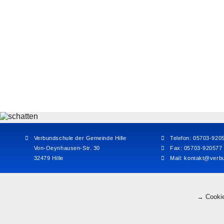
Verbundschule der Gemeinde Hille
Telefon: 05703-920
Von-Oeynhausen-Str. 30
Fax: 05703-920577
32479 Hille
Mail:
kontakt@verbu
→ Cookie