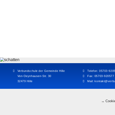
Verbundschule der Gemeinde Hille
Telefon: 05703-920
Von-Oeynhausen-Str. 30
Fax: 05703-920577
32479 Hille
Mail:
kontakt@verbu
→ Cookie