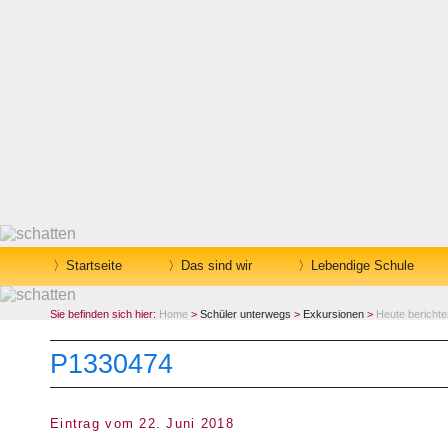
Startseite
Das sind wir
Lebendige Schule
Sie befinden sich hier:
Home
>
Schüler unterwegs
>
Exkursionen
>
Heute bericht
P1330474
Eintrag vom 22. Juni 2018