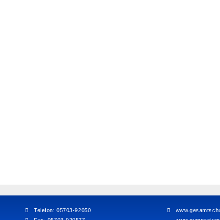
Telefon: 05703-92050
www.gesamtschul