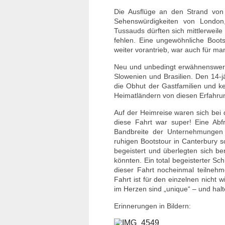
Die Ausflüge an den Strand von
Sehenswürdigkeiten von Londo
Tussauds dürften sich mittlerweil
fehlen. Eine ungewöhnliche Boots
weiter vorantrieb, war auch für ma
Neu und unbedingt erwähnenswert 
Slowenien und Brasilien. Den 14-j
die Obhut der Gastfamilien und keh
Heimatländern von diesen Erfahrun
Auf der Heimreise waren sich bei d
diese Fahrt war super! Eine Ab
Bandbreite der Unternehmungen 
ruhigen Bootstour in Canterbury 
begeistert und überlegten sich be
könnten. Ein total begeisterter Sc
dieser Fahrt nocheinmal teilnehm
Fahrt ist für den einzelnen nicht 
im Herzen sind „unique“ – und halt
Erinnerungen in Bildern: