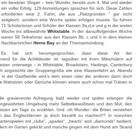
ein bewärter Slogan – kein Wunder, bereits zum 4. Mal und wieder
ein voller Erfolg: 129 Anmeldungen sprechen für sich. Diese Zahlen
erforderten eine 2. Fahrt, die aus „Platzgründen “ gar nicht
zeitgleich, sondern eine Woche später erfolgen musste. So fuhren
71 Schülerinnen und Schüler der Klassen 8a,d,e und g in der ersten
Woche ins altbewährte
Whitstable
. In der darauffolgenden Woche
waren 58 Teilnehmer aus den Klassen 8b, c und h in dem kleinen
Nachbarörtchen
Herne Bay
an der Themsemündung.
Es hat sich herumgesprochen, dass diese Art der
end für die Achtklässler ist: tagsüber mit ihren Mitschülern auf
isen unterwegs – in Whitstable, Broadstairs, Hastings, Canterbury
ch angesichts der Gruppengröße wie eine Klassenfahrt an. Abends
t in der Gastfamilie wird’s dem einen oder der anderen dann doch
e Matratzen oder Gerüche können einem auch schon mal Tränen in
ie gravierenste Aufregung bald wieder und später erlangen die
 ungewohnten Umgebung mehr Selbstbewußtsein und den Mut, den
nissen am Tage zu erzählen. Und -oh Wunder- die Briten verstehen
ich das Englischlernen ja doch bezahlt zu machen!!? In manchen
rtenspielen mit „clubs“, „spades“, „hearts“ and „diamonds“ bedient,
dern im Garten gekickt und manche gingen mit dem Hund am Strand