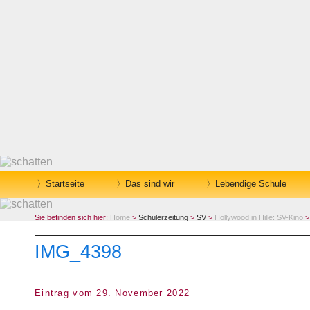
Startseite
Das sind wir
Lebendige Schule
Sie befinden sich hier:
Home
>
Schülerzeitung
>
SV
>
Hollywood in Hille: SV-Kino
>
IMG_4398
Eintrag vom 29. November 2022