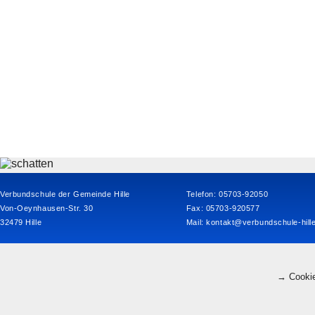
Verbundschule der Gemeinde Hille
Telefon: 05703-92050
Von-Oeynhausen-Str. 30
Fax: 05703-920577
32479 Hille
Mail:
kontakt@verbundschule-hill
→ Cookie