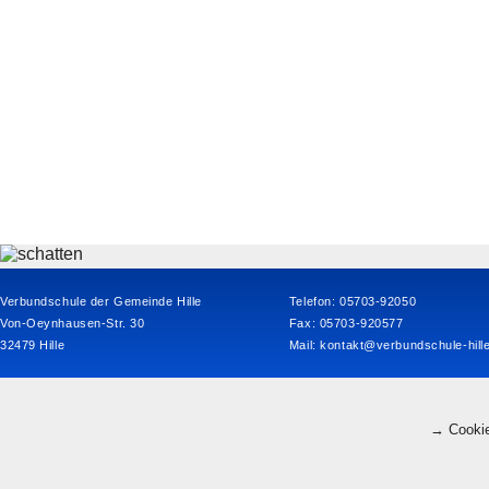
Verbundschule der Gemeinde Hille
Telefon: 05703-92050
Von-Oeynhausen-Str. 30
Fax: 05703-920577
32479 Hille
Mail:
kontakt@verbundschule-hill
→ Cookie