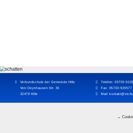
Verbundschule der Gemeinde Hille
Telefon: 05703-920
Von-Oeynhausen-Str. 30
Fax: 05703-920577
32479 Hille
Mail:
kontakt@verbu
→ Cookie