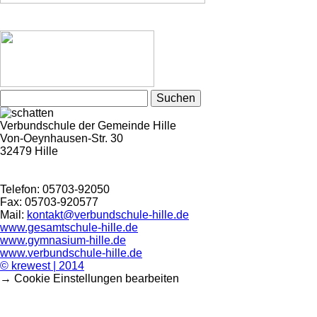
Suchen
nach:
Verbundschule der Gemeinde Hille
Von-Oeynhausen-Str. 30
32479 Hille
Telefon: 05703-92050
Fax: 05703-920577
Mail:
kontakt@verbundschule-hille.de
www.gesamtschule-hille.de
www.gymnasium-hille.de
www.verbundschule-hille.de
© krewest | 2014
→ Cookie Einstellungen bearbeiten