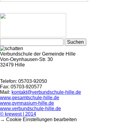
Suchen
nach:
Verbundschule der Gemeinde Hille
Von-Oeynhausen-Str. 30
32479 Hille
Telefon: 05703-92050
Fax: 05703-920577
Mail:
kontakt@verbundschule-hille.de
www.gesamtschule-hille.de
www.gymnasium-hille.de
www.verbundschule-hille.de
© krewest | 2014
→ Cookie Einstellungen bearbeiten