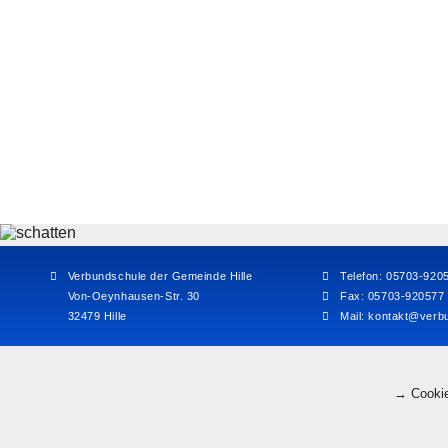
Verbundschule der Gemeinde Hille
Telefon: 05703-920
Von-Oeynhausen-Str. 30
Fax: 05703-920577
32479 Hille
Mail:
kontakt@verbu
→ Cookie