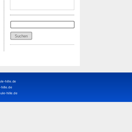
Suchen
nach:
e-hille.de
ille.de
le-hille.de