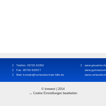
Telefon: 05703-92050
www.gesamtschul
Fax: 05703-920577
www.gymnasium-h
Mail:
kontakt@verbundschule-hille.de
www.verbundschu
© krewest | 2014
→ Cookie Einstellungen bearbeiten