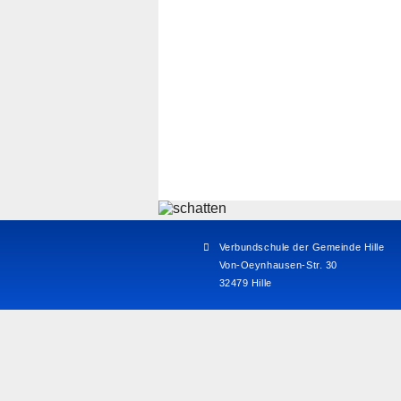
Verbundschule der Gemeinde Hille
Von-Oeynhausen-Str. 30
32479 Hille