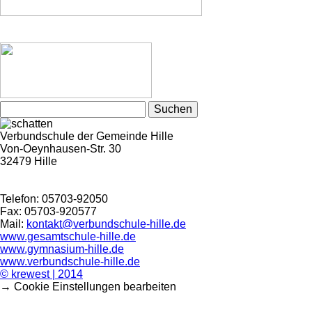
Suchen
nach:
Verbundschule der Gemeinde Hille
Von-Oeynhausen-Str. 30
32479 Hille
Telefon: 05703-92050
Fax: 05703-920577
Mail:
kontakt@verbundschule-hille.de
www.gesamtschule-hille.de
www.gymnasium-hille.de
www.verbundschule-hille.de
© krewest | 2014
→ Cookie Einstellungen bearbeiten