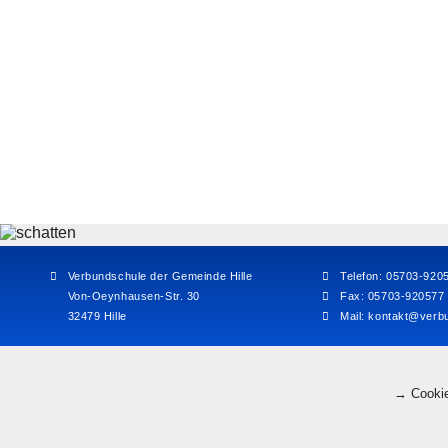
Verbundschule der Gemeinde Hille
Telefon: 05703-920
Von-Oeynhausen-Str. 30
Fax: 05703-920577
32479 Hille
Mail:
kontakt@verbu
→ Cookie