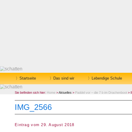
Startseite
Das sind wir
Lebendige Schule
Sie befinden sich hier:
Home
>
Aktuelles
>
Paddel vor – die 7 b im Drachenboot
> 
IMG_2566
Eintrag vom 29. August 2018