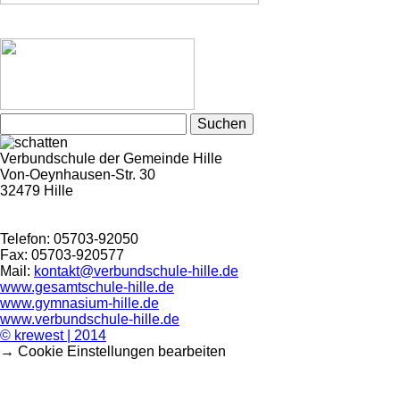
Suchen
nach:
Verbundschule der Gemeinde Hille
Von-Oeynhausen-Str. 30
32479 Hille
Telefon: 05703-92050
Fax: 05703-920577
Mail:
kontakt@verbundschule-hille.de
www.gesamtschule-hille.de
www.gymnasium-hille.de
www.verbundschule-hille.de
© krewest | 2014
→ Cookie Einstellungen bearbeiten