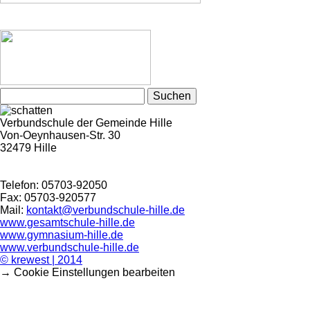
Suchen
nach:
Verbundschule der Gemeinde Hille
Von-Oeynhausen-Str. 30
32479 Hille
Telefon: 05703-92050
Fax: 05703-920577
Mail:
kontakt@verbundschule-hille.de
www.gesamtschule-hille.de
www.gymnasium-hille.de
www.verbundschule-hille.de
© krewest | 2014
→ Cookie Einstellungen bearbeiten