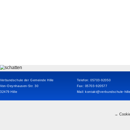
Verbundschule der Gemeinde Hille
Telefon: 05703-92050
Von-Oeynhausen-Str. 30
Fax: 05703-920577
32479 Hille
Mail:
kontakt@verbundschule-hill
→ Cookie