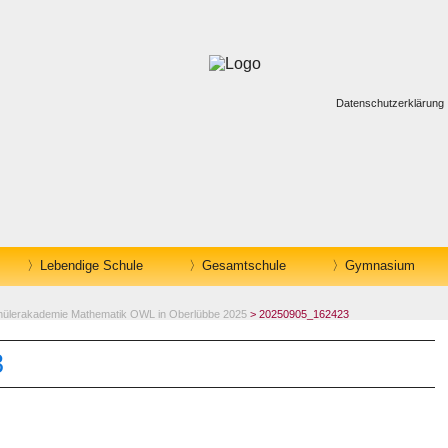
Datenschutzerklärung
Lebendige Schule
Gesamtschule
Gymnasium
hülerakademie Mathematik OWL in Oberlübbe 2025
> 20250905_162423
3