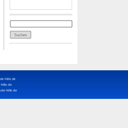
Suchen
nach:
e-hille.de
ille.de
le-hille.de