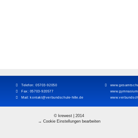
Telefon: 05703-92050
www.gesamtschul
Fax: 05703-920577
www.gymnasium-h
Mail:
kontakt@verbundschule-hille.de
www.verbundschu
© krewest | 2014
→ Cookie Einstellungen bearbeiten