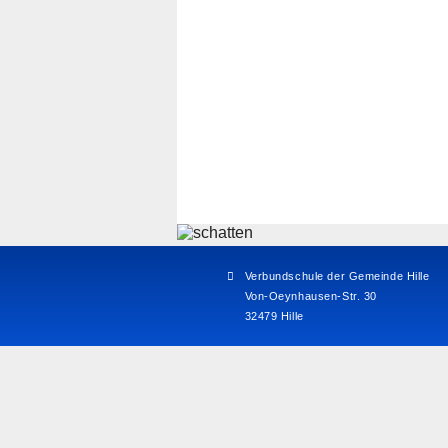
Verbundschule der Gemeinde Hille
Von-Oeynhausen-Str. 30
32479 Hille