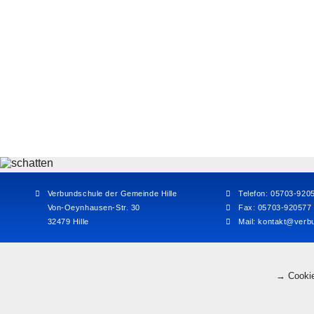
Verbundschule der Gemeinde Hille
Telefon: 05703-920
Von-Oeynhausen-Str. 30
Fax: 05703-920577
32479 Hille
Mail:
kontakt@verbu
→ Cookie