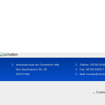
Verbundschule der Gemeinde Hille
Telefon: 05703-920
Von-Oeynhausen-Str. 30
Fax: 05703-920577
32479 Hille
Mail:
kontakt@verbu
→ Cookie