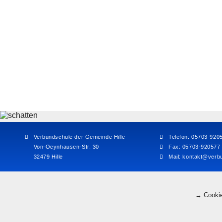
Verbundschule der Gemeinde Hille
Telefon: 05703-920
Von-Oeynhausen-Str. 30
Fax: 05703-920577
32479 Hille
Mail:
kontakt@verbu
→ Cookie