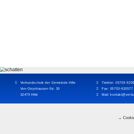
Verbundschule der Gemeinde Hille
Telefon: 05703-920
Von-Oeynhausen-Str. 30
Fax: 05703-920577
32479 Hille
Mail:
kontakt@verbu
→ Cookie