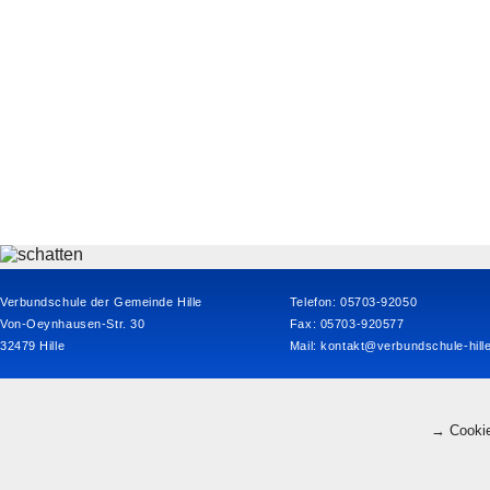
Verbundschule der Gemeinde Hille
Telefon: 05703-92050
Von-Oeynhausen-Str. 30
Fax: 05703-920577
32479 Hille
Mail:
kontakt@verbundschule-hill
→ Cookie