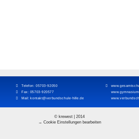
Telefon: 05703-92050
www.gesamtschul
Fax: 05703-920577
www.gymnasium-h
Mail:
kontakt@verbundschule-hille.de
www.verbundschu
© krewest | 2014
→ Cookie Einstellungen bearbeiten