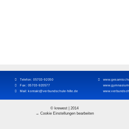
Telefon: 05703-92050
www.gesamtschul
Fax: 05703-920577
www.gymnasium-h
Mail:
kontakt@verbundschule-hille.de
www.verbundschu
© krewest | 2014
→ Cookie Einstellungen bearbeiten