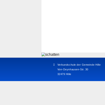
Verbundschule der Gemeinde Hille
Von-Oeynhausen-Str. 30
32479 Hille