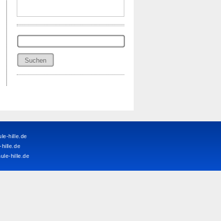
Suchen
nach:
e-hille.de
ille.de
le-hille.de