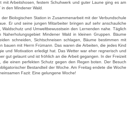
et mit Arbeitshosen, festem Schuhwerk und guter Laune ging es am
 in den Mindener Wald.
on der Biologischen Station in Zusammenarbeit mit der Verbundschule
aue. Er und seine jungen Mitarbeiter bringen auf sehr anschauliche
z, Waldschutz und Umweltbewusstsein den Lernenden nahe. Täglich
 im Naherholungsgebiet Mindener Wald in kleinen Gruppen. Bäume
weiden schneiden, Sichtschneisen schlagen, Bäume bestimmen mit
fen bauen mit Herrn Frümann. Das waren die Arbeiten, die jedes Kind
ie und Motivation erledigt hat. Das Wetter war eher regnerisch und
 gut gelaunt und ist fröhlich an die Arbeit gegangen. In der Freizeit
n, die einen perfekten Schutz gegen den Regen boten. Der Besuch
 obligatorischer Bestandteil der Woche. Am Freitag endete die Woche
emeinsamen Fazit: Eine gelungene Woche!