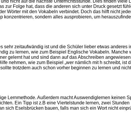
 und nicht auf die nächste Unterrichtsstunde. Dies finden viele 
zur Folge hat, dass die anderen sich unter Druck gesetzt fühl
 Wörter mit den Vokabeln verbindet. Doch das hilft nicht jede
ipp konzentrieren, sondern alles ausprobieren, um herauszufinde
 sehr zeitaufwändig ist und die Schüler lieber etwas anderes
dig zu lernen, wie zum Beispiel Englische Vokabeln. Manche we
ner gelernt hat und sind dann auf das Abschreiben angewiesen s
ilfe nehmen, wie zum Beispiel „wer nämlich mit h schreibt, ist
llte trotzdem auch schon vorher beginnen zu lernen und nicht 
dige Lernmethode. Außerdem macht Auswendiglernen keinen Spa
hten. Ein Tipp ist z.B eine Viertelstunde lernen, zwei Stunde
an sich Eselsbrücken bauen, falls man sich ein Wort nicht ein