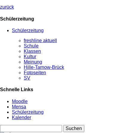
zurück
Schülerzeitung
Schülerzeitung
freshline aktuell
Schule
Klassen
Kultur
Meinung
Hille-Tarnow-Brück
Fotoseiten
SV
Schnelle Links
Moodle
Mensa
Schülerzeitung
Kalender
Suchen
nach: