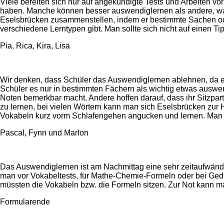
Viele bereiten sich nur auf angekündigte Tests und Arbeiten vor
haben. Manche können besser auswendiglernen als andere, was 
Eselsbrücken zusammenstellen, indem er bestimmte Sachen oder
verschiedene Lerntypen gibt. Man sollte sich nicht auf einen T
Pia, Rica, Kira, Lisa
Wir denken, dass Schüler das Auswendiglernen ablehnen, da es
Schüler es nur in bestimmten Fächern als wichtig etwas auswen
Noten bemerkbar macht. Andere hoffen darauf, dass ihr Sitzpart
zu lernen, bei vielen Wörtern kann man sich Eselsbrücken zur H
Vokabeln kurz vorm Schlafengehen angucken und lernen. Man so
Pascal, Fynn und Marlon
Das Auswendiglernen ist am Nachmittag eine sehr zeitaufwän
man vor Vokabeltests, für Mathe-Chemie-Formeln oder bei Gedic
müssten die Vokabeln bzw. die Formeln sitzen. Zur Not kann m
Formularende