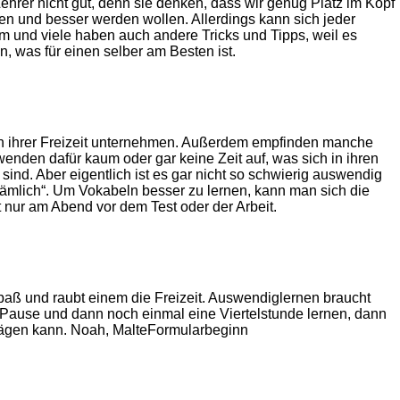
Lehrer nicht gut, denn sie denken, dass wir genug Platz im Kopf
en und besser werden wollen. Allerdings kann sich jeder
m und viele haben auch andere Tricks und Tipps, weil es
n, was für einen selber am Besten ist.
 in ihrer Freizeit unternehmen. Außerdem empfinden manche
nden dafür kaum oder gar keine Zeit auf, was sich in ihren
ind. Aber eigentlich ist es gar nicht so schwierig auswendig
 dämlich“. Um Vokabeln besser zu lernen, kann man sich die
nur am Abend vor dem Test oder der Arbeit.
ß und raubt einem die Freizeit. Auswendiglernen braucht
n Pause und dann noch einmal eine Viertelstunde lernen, dann
prägen kann. Noah, MalteFormularbeginn