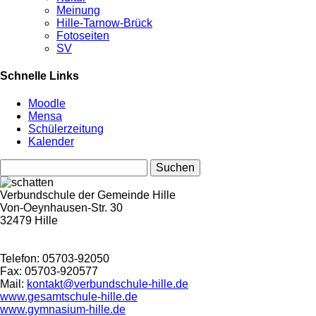
Meinung
Hille-Tarnow-Brück
Fotoseiten
SV
Schnelle Links
Moodle
Mensa
Schülerzeitung
Kalender
Suchen
nach:
Verbundschule der Gemeinde Hille
Von-Oeynhausen-Str. 30
32479 Hille
Telefon: 05703-92050
Fax: 05703-920577
Mail:
kontakt@verbundschule-hille.de
www.gesamtschule-hille.de
www.gymnasium-hille.de