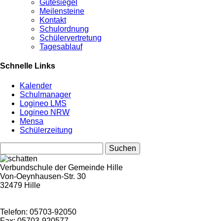
Gütesiegel
Meilensteine
Kontakt
Schulordnung
Schülervertretung
Tagesablauf
Schnelle Links
Kalender
Schulmanager
Logineo LMS
Logineo NRW
Mensa
Schülerzeitung
Suchen
nach:
Verbundschule der Gemeinde Hille
Von-Oeynhausen-Str. 30
32479 Hille
Telefon: 05703-92050
Fax: 05703-920577