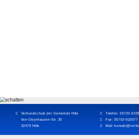
Verbundschule der Gemeinde Hille
Telefon: 05703-920
Von-Oeynhausen-Str. 30
Fax: 05703-920577
32479 Hille
Mail:
kontakt@verbu