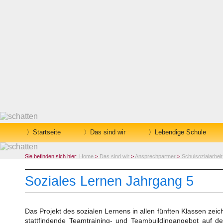
Startseite
Das sind wir
Lebendige Schule
Sie befinden sich hier:
Home
>
Das sind wir
>
Ansprechpartner
>
Schulsozialarbeit
Soziales Lernen Jahrgang 5
Das Projekt des sozialen Lernens in allen fünften Klassen zeic
stattfindende Teamtraining- und Teambuildingangebot auf d