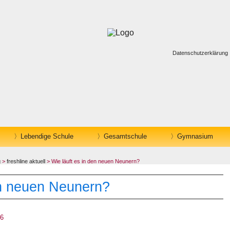
Datenschutzerklärung
Lebendige Schule
Gesamtschule
Gymnasium
g
>
freshline aktuell
> Wie läuft es in den neuen Neunern?
en neuen Neunern?
16