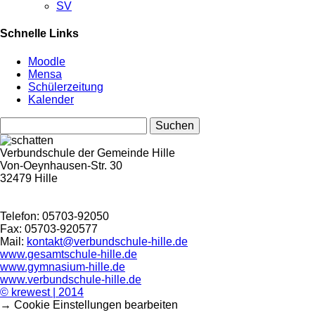
SV
Schnelle Links
Moodle
Mensa
Schülerzeitung
Kalender
Suchen
nach:
Verbundschule der Gemeinde Hille
Von-Oeynhausen-Str. 30
32479 Hille
Telefon: 05703-92050
Fax: 05703-920577
Mail:
kontakt@verbundschule-hille.de
www.gesamtschule-hille.de
www.gymnasium-hille.de
www.verbundschule-hille.de
© krewest | 2014
→ Cookie Einstellungen bearbeiten