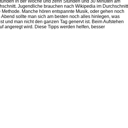
n Stunden in der Woche und zehn Stunden und 30 Minuten am
schnitt. Jugendliche brauchen nach Wikipedia im Durchschnitt
ene Methode. Manche hören entspannte Musik, oder gehen noch
m Abend sollte man sich am besten noch alles hinlegen, was
ist und man nicht den ganzen Tag genervt ist. Beim Aufstehen
uf angeregt wird. Diese Tipps werden helfen, besser