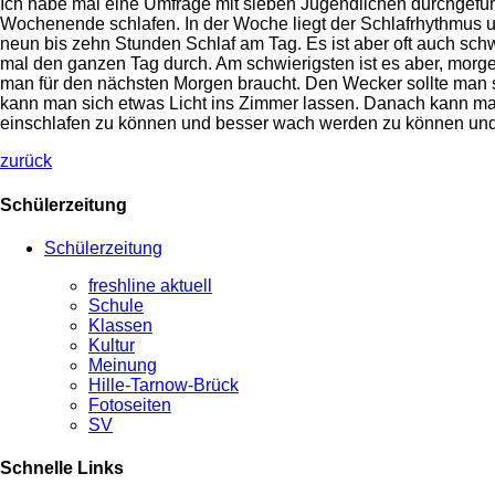
Ich habe mal eine Umfrage mit sieben Jugendlichen durchgefü
Wochenende schlafen. In der Woche liegt der Schlafrhythmus u
neun bis zehn Stunden Schlaf am Tag. Es ist aber oft auch sc
mal den ganzen Tag durch. Am schwierigsten ist es aber, morge
man für den nächsten Morgen braucht. Den Wecker sollte man sic
kann man sich etwas Licht ins Zimmer lassen. Danach kann man 
einschlafen zu können und besser wach werden zu können und
zurück
Schülerzeitung
Schülerzeitung
freshline aktuell
Schule
Klassen
Kultur
Meinung
Hille-Tarnow-Brück
Fotoseiten
SV
Schnelle Links