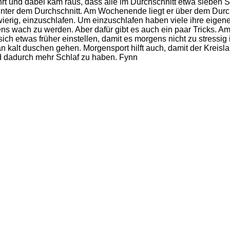
hrt und dabei kam raus, dass alle im Durchschnitt etwa siebe
nter dem Durchschnitt. Am Wochenende liegt er über dem Durch
hwierig, einzuschlafen. Um einzuschlafen haben viele ihre eig
ns wach zu werden. Aber dafür gibt es auch ein paar Tricks. A
h etwas früher einstellen, damit es morgens nicht zu stressig 
kalt duschen gehen. Morgensport hilft auch, damit der Kreisla
 dadurch mehr Schlaf zu haben. Fynn