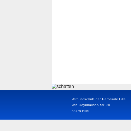
Verbundschule der Gemeinde Hille
Von-Oeynhausen-Str. 30
32479 Hille