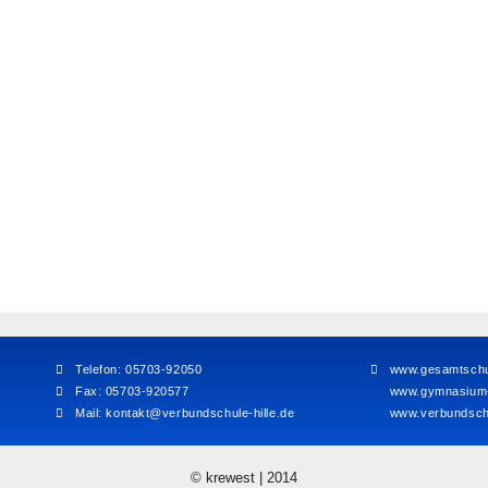
Telefon: 05703-92050
www.gesamtschul
Fax: 05703-920577
www.gymnasium-h
Mail:
kontakt@verbundschule-hille.de
www.verbundschu
© krewest | 2014