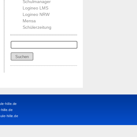
Schulmanager
Logineo LMS
Logineo NRW
Mensa
Schülerzeitung
Suchen
nach:
e-hille.de
ille.de
le-hille.de