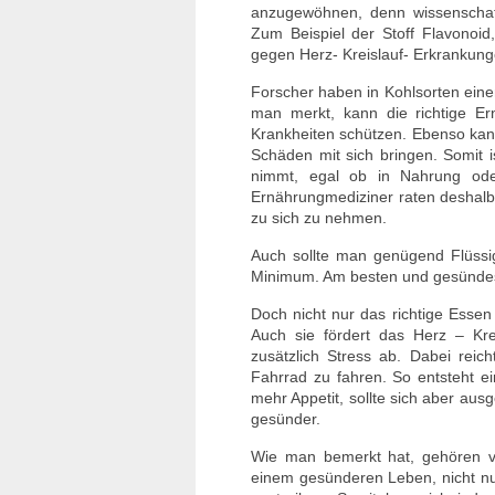
anzugewöhnen, denn wissenschaft
Zum Beispiel der Stoff Flavonoid, 
gegen Herz- Kreislauf- Erkrankung
Forscher haben in Kohlsorten eine
man merkt, kann die richtige E
Krankheiten schützen. Ebenso kann
Schäden mit sich bringen. Somit i
nimmt, egal ob in Nahrung oder
Ernährungmediziner raten deshalb
zu sich zu nehmen.
Auch sollte man genügend Flüssi
Minimum. Am besten und gesündest
Doch nicht nur das richtige Ess
Auch sie fördert das Herz – Kr
zusätzlich Stress ab. Dabei rei
Fahrrad zu fahren. So entsteht e
mehr Appetit, sollte sich aber au
gesünder.
Wie man bemerkt hat, gehören v
einem gesünderen Leben, nicht nu