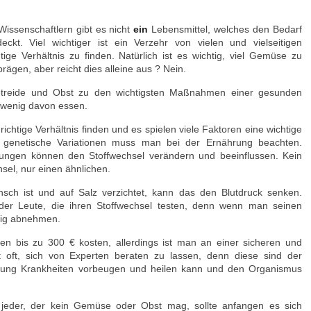
issenschaftlern gibt es nicht
ein
Lebensmittel, welches den Bedarf
ckt. Viel wichtiger ist ein Verzehr von vielen und vielseitigen
ige Verhältnis zu finden. Natürlich ist es wichtig, viel Gemüse zu
rägen, aber reicht dies alleine aus ? Nein.
treide und Obst zu den wichtigsten Maßnahmen einer gesunden
 wenig davon essen.
richtige Verhältnis finden und es spielen viele Faktoren eine wichtige
d genetische Variationen muss man bei der Ernährung beachten.
ungen können den Stoffwechsel verändern und beeinflussen. Kein
sel, nur einen ähnlichen.
sch ist und auf Salz verzichtet, kann das den Blutdruck senken.
der Leute, die ihren Stoffwechsel testen, denn wenn man seinen
tig abnehmen.
en bis zu 300 € kosten, allerdings ist man an einer sicheren und
t oft, sich von Experten beraten zu lassen, denn diese sind der
hrung Krankheiten vorbeugen und heilen kann und den Organismus
 jeder, der kein Gemüse oder Obst mag, sollte anfangen es sich