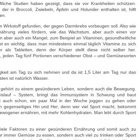
liche Studien haben gezeigt, dass sie vor Krankheiten schützen.
der in Broccoli, Zwiebeln, Äpfeln und Holunder enthalten ist, hilft
en.
n Wirkstoff gefunden, der gegen Darmkrebs vorbeugen soll. Also wie
rnährung vieles fördern, wie das Wachstum, aber auch einen vor
 aber auch ein Mangel, zum Beispiel an Vitaminen, gesundheitliche
st es wichtig, dass man mindestens einmal täglich Vitamine zu sich
 als Tabletten, denn der Körper stellt diese nicht selber her.
, jeden Tag fünf Portionen verschiedener Obst – und Gemüsesorten
gkeit am Tag zu sich nehmen und da ist 1,5 Liter am Tag nur das
en ist natürlich Wasser.
en gehört zu einem gesünderem Leben, sondern auch die Bewegung.
eislauf – System, bringt das Immunsystem in Schwung und baut
cht auch schon, ein paar Mal in der Woche joggen zu gehen oder
in gegenseitiges Hin und Her, denn wer viel Sport macht, bekommt
sgewogener ernähren, mit mehr Kohlenhydraten. Man lebt durch Sport
iele Faktoren zu einer gesünderen Ernährung und somit auch zu
r immer Gemüse zu essen, sondern auch viel zu trinken oder Sport