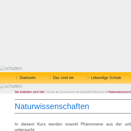
Startseite
Das sind wir
Lebendige Schule
Sie befinden sich hier:
Home
>
Gymnasium
>
Wahlpflichtbereich
> Naturwissensch
Naturwissenschaften
In diesem Kurs werden sowohl Phänomene aus der unbe
untersucht.