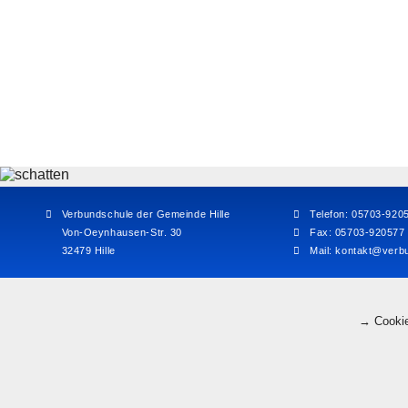
Verbundschule der Gemeinde Hille
Telefon: 05703-920
Von-Oeynhausen-Str. 30
Fax: 05703-920577
32479 Hille
Mail:
kontakt@verbu
→ Cookie