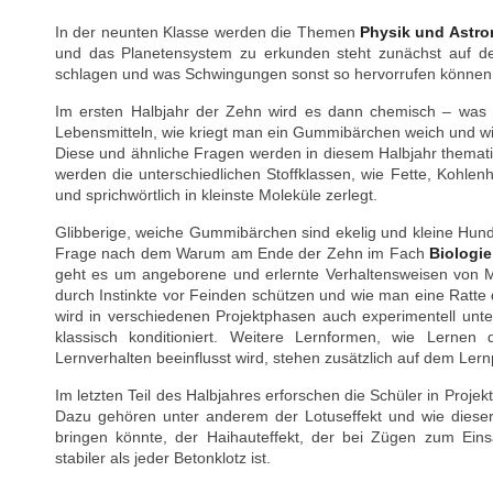
In der neunten Klasse werden die Themen
Physik und Astr
und das Planetensystem zu erkunden steht zunächst auf d
schlagen und was Schwingungen sonst so hervorrufen können, 
Im ersten Halbjahr der Zehn wird es dann chemisch – was s
Lebensmitteln, wie kriegt man ein Gummibärchen weich und wie
Diese und ähnliche Fragen werden in diesem Halbjahr thematis
werden die unterschiedlichen Stoffklassen, wie Fette, Kohlen
und sprichwörtlich in kleinste Moleküle zerlegt.
Glibberige, weiche Gummibärchen sind ekelig und kleine Hun
Frage nach dem Warum am Ende der Zehn im Fach
Biologie
geht es um angeborene und erlernte Verhaltensweisen von M
durch Instinkte vor Feinden schützen und wie man eine Ratte 
wird in verschiedenen Projektphasen auch experimentell unte
klassisch konditioniert. Weitere Lernformen, wie Lern
Lernverhalten beeinflusst wird, stehen zusätzlich auf dem Lern
Im letzten Teil des Halbjahres erforschen die Schüler in Pro
Dazu gehören unter anderem der Lotuseffekt und wie diese
bringen könnte, der Haihauteffekt, der bei Zügen zum Ei
stabiler als jeder Betonklotz ist.