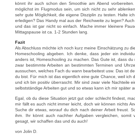
könnt ihr auch schon den Smoothie am Abend vorbereiten.
möglichst im Flugmodus sein, um sich nicht zu sehr ablenken 
sehr gute Möglichkeit, die eigene Disziplin zu testen. Halte 
erledigen? Das Handy mal aus der Reichweite zu legen? Auch
und das ist gar nicht so einfach. Mache immer kleinere Pau
Mittagspause ist ca. 1-2 Stunden lang.
Fazit
Als Abschluss möchte ich noch kurz meine Einschätzung zu die
Homeschooling abgeben. Ich denke, dass jeder ein individue
anders ist, Homeschooling zu machen. Das Gute ist, dass du 
zwar bestimmte Arbeiten an bestimmten Terminen und Uhrzei
aussuchen, welches Fach du wann bearbeitest usw. Das ist d
du bist. Für mich ist das eigentlich eine gute Chance, weil ic
und ich bin positiv überrascht. Mir sind zwar viele Nachteile e
selbstständige Arbeiten gut und so etwas kann ich mir später a
Egal, ob du diese Situation jetzt gut oder schlecht findest, ma
mir fällt es auch nicht immer leicht, doch wir können nichts 
Suche dir etwas, worauf du dich nach deiner Arbeit freust. S
ihm. Ihr könnt auch nachher Aufgaben vergleichen, somit 
gesagt, wir schaffen das und du auch!
von Jolin D.