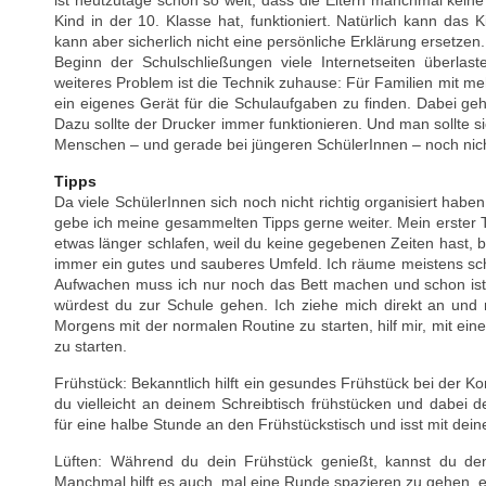
ist heutzutage schon so weit, dass die Eltern manchmal kei
Kind in der 10. Klasse hat, funktioniert. Natürlich kann das 
kann aber sicherlich nicht eine persönliche Erklärung ersetzen
Beginn der Schulschließungen viele Internetseiten überlast
weiteres Problem ist die Technik zuhause: Für Familien mit meh
ein eigenes Gerät für die Schulaufgaben zu finden. Dabei geh
Dazu sollte der Drucker immer funktionieren. Und man sollte s
Menschen – und gerade bei jüngeren SchülerInnen – noch nicht
Tipps
Da viele SchülerInnen sich noch nicht richtig organisiert haben
gebe ich meine gesammelten Tipps gerne weiter. Mein erster T
etwas länger schlafen, weil du keine gegebenen Zeiten hast, bis
immer ein gutes und sauberes Umfeld. Ich räume meistens s
Aufwachen muss ich nur noch das Bett machen und schon ist d
würdest du zur Schule gehen. Ich ziehe mich direkt an und
Morgens mit der normalen Routine zu starten, hilf mir, mit ei
zu starten.
Frühstück: Bekanntlich hilft ein gesundes Frühstück bei der 
du vielleicht an deinem Schreibtisch frühstücken und dabei de
für eine halbe Stunde an den Frühstückstisch und isst mit deine
Lüften: Während du dein Frühstück genießt, kannst du den
Manchmal hilft es auch, mal eine Runde spazieren zu gehen, e