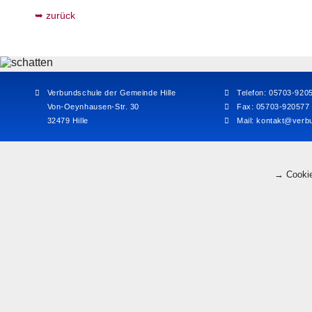
zurück
Verbundschule der Gemeinde Hille
Telefon: 05703-920
Von-Oeynhausen-Str. 30
Fax: 05703-920577
32479 Hille
Mail:
kontakt@verbu
→ Cookie