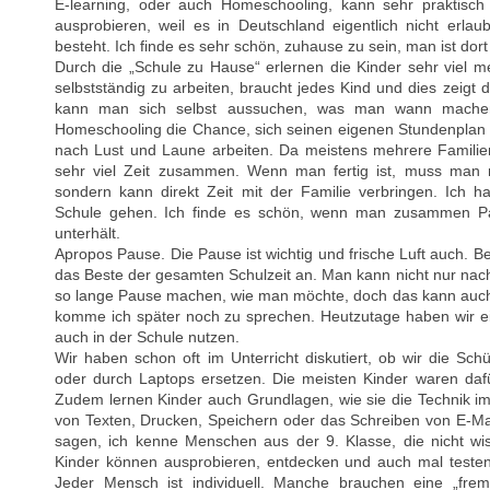
E-learning, oder auch Homeschooling, kann sehr praktisch
ausprobieren, weil es in Deutschland eigentlich nicht erlaubt
besteht. Ich finde es sehr schön, zuhause zu sein, man ist dort
Durch die „Schule zu Hause“ erlernen die Kinder sehr viel meh
selbstständig zu arbeiten, braucht jedes Kind und dies zeig
kann man sich selbst aussuchen, was man wann mache
Homeschooling die Chance, sich seinen eigenen Stundenplan
nach Lust und Laune arbeiten. Da meistens mehrere Familien
sehr viel Zeit zusammen. Wenn man fertig ist, muss man nic
sondern kann direkt Zeit mit der Familie verbringen. Ich h
Schule gehen. Ich finde es schön, wenn man zusammen Pa
unterhält.
Apropos Pause. Die Pause ist wichtig und frische Luft auch. B
das Beste der gesamten Schulzeit an. Man kann nicht nur nac
so lange Pause machen, wie man möchte, doch das kann auch
komme ich später noch zu sprechen. Heutzutage haben wir eine
auch in der Schule nutzen.
Wir haben schon oft im Unterricht diskutiert, ob wir die Sch
oder durch Laptops ersetzen. Die meisten Kinder waren daf
Zudem lernen Kinder auch Grundlagen, wie sie die Technik i
von Texten, Drucken, Speichern oder das Schreiben von E-Mai
sagen, ich kenne Menschen aus der 9. Klasse, die nicht wis
Kinder können ausprobieren, entdecken und auch mal testen,
Jeder Mensch ist individuell. Manche brauchen eine „frem