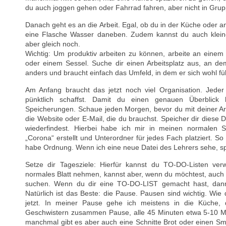
du auch joggen gehen oder Fahrrad fahren, aber nicht in Gru
Danach geht es an die Arbeit. Egal, ob du in der Küche oder an 
eine Flasche Wasser daneben. Zudem kannst du auch klein
aber gleich noch.
Wichtig: Um produktiv arbeiten zu können, arbeite an einem 
oder einem Sessel. Suche dir einen Arbeitsplatz aus, an de
anders und braucht einfach das Umfeld, in dem er sich wohl füh
Am Anfang braucht das jetzt noch viel Organisation. Jede
pünktlich schaffst. Damit du einen genauen Überblick 
Speicherungen. Schaue jeden Morgen, bevor du mit deiner Ar
die Website oder E-Mail, die du brauchst. Speicher dir diese D
wiederfindest. Hierbei habe ich mir in meinen normalen S
„Corona“ erstellt und Unterordner für jedes Fach platziert. S
habe Ordnung. Wenn ich eine neue Datei des Lehrers sehe, spe
Setze dir Tagesziele: Hierfür kannst du TO-DO-Listen ve
normales Blatt nehmen, kannst aber, wenn du möchtest, auch
suchen. Wenn du dir eine TO-DO-LIST gemacht hast, dann p
Natürlich ist das Beste: die Pause. Pausen sind wichtig. Wie 
jetzt. In meiner Pause gehe ich meistens in die Küche
Geschwistern zusammen Pause, alle 45 Minuten etwa 5-10 Mi
manchmal gibt es aber auch eine Schnitte Brot oder einen Sm