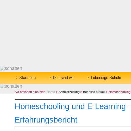
Startseite
Das sind wir
Lebendige Schule
Sie befinden sich hier:
Home
>
Schülerzeitung
>
freshline aktuell
> Homeschooling u
Homeschooling und E-Learning –
Erfahrungsbericht