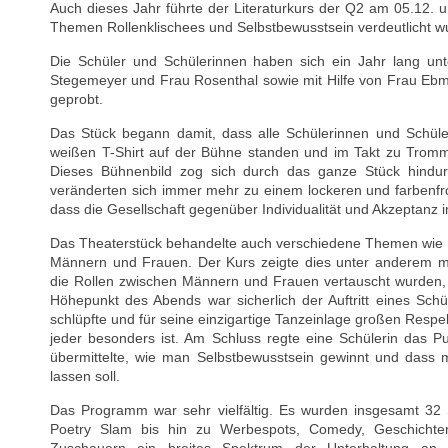
Auch dieses Jahr führte der Literaturkurs der Q2 am 05.12. u
Themen Rollenklischees und Selbstbewusstsein verdeutlicht w
Die Schüler und Schülerinnen haben sich ein Jahr lang un
Stegemeyer und Frau Rosenthal sowie mit Hilfe von Frau Ebm
geprobt.
Das Stück begann damit, dass alle Schülerinnen und Schül
weißen T-Shirt auf der Bühne standen und im Takt zu Tromm
Dieses Bühnenbild zog sich durch das ganze Stück hindur
veränderten sich immer mehr zu einem lockeren und farbenfr
dass die Gesellschaft gegenüber Individualität und Akzeptanz 
Das Theaterstück behandelte auch verschiedene Themen wie K
Männern und Frauen. Der Kurs zeigte dies unter anderem m
die Rollen zwischen Männern und Frauen vertauscht wurden,
Höhepunkt des Abends war sicherlich der Auftritt eines Schü
schlüpfte und für seine einzigartige Tanzeinlage großen Respe
jeder besonders ist. Am Schluss regte eine Schülerin das 
übermittelte, wie man Selbstbewusstsein gewinnt und dass
lassen soll.
Das Programm war sehr vielfältig. Es wurden insgesamt 32 
Poetry Slam bis hin zu Werbespots, Comedy, Geschichte