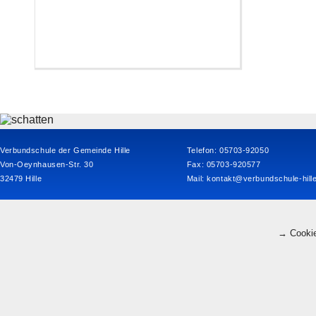
Verbundschule der Gemeinde Hille
Telefon: 05703-92050
Von-Oeynhausen-Str. 30
Fax: 05703-920577
32479 Hille
Mail:
kontakt@verbundschule-hill
→ Cookie