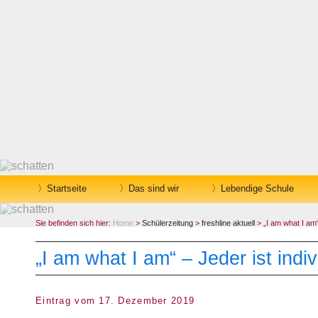
Startseite
Das sind wir
Lebendige Schule
Sie befinden sich hier:
Home
>
Schülerzeitung
>
freshline aktuell
> „I am what I am“ 
„I am what I am“ – Jeder ist indiv
Eintrag vom 17. Dezember 2019