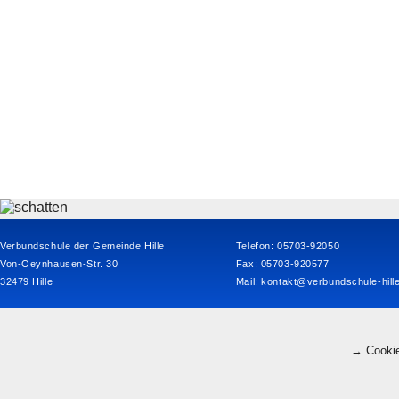
Verbundschule der Gemeinde Hille
Telefon: 05703-92050
Von-Oeynhausen-Str. 30
Fax: 05703-920577
32479 Hille
Mail:
kontakt@verbundschule-hill
→ Cookie