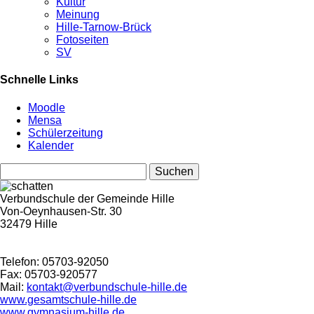
Kultur
Meinung
Hille-Tarnow-Brück
Fotoseiten
SV
Schnelle Links
Moodle
Mensa
Schülerzeitung
Kalender
Suchen
nach:
Verbundschule der Gemeinde Hille
Von-Oeynhausen-Str. 30
32479 Hille
Telefon: 05703-92050
Fax: 05703-920577
Mail:
kontakt@verbundschule-hille.de
www.gesamtschule-hille.de
www.gymnasium-hille.de