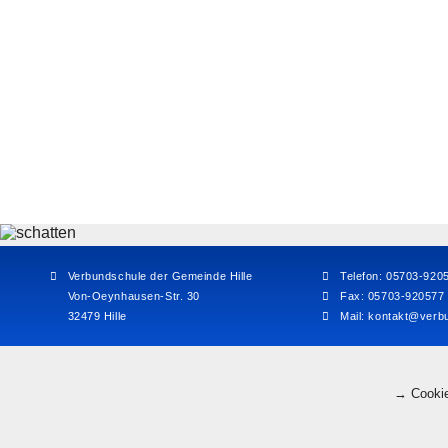
Verbundschule der Gemeinde Hille
Telefon: 05703-920
Von-Oeynhausen-Str. 30
Fax: 05703-920577
32479 Hille
Mail:
kontakt@verbu
→ Cookie