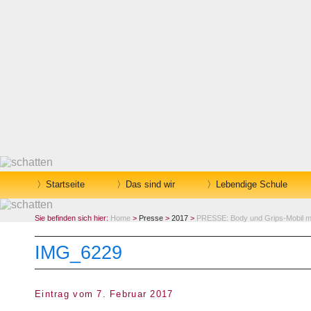
Startseite
Das sind wir
Lebendige Schule
Sie befinden sich hier:
Home
>
Presse
>
2017
>
PRESSE: Body und Grips-Mobil ma
IMG_6229
Eintrag vom 7. Februar 2017