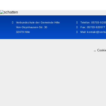
Verbundschule der Gemeinde Hille
Telefon: 05703-920
Von-Oeynhausen-Str. 30
Fax: 05703-920577
32479 Hille
Mail:
kontakt@verbu
→ Cookie