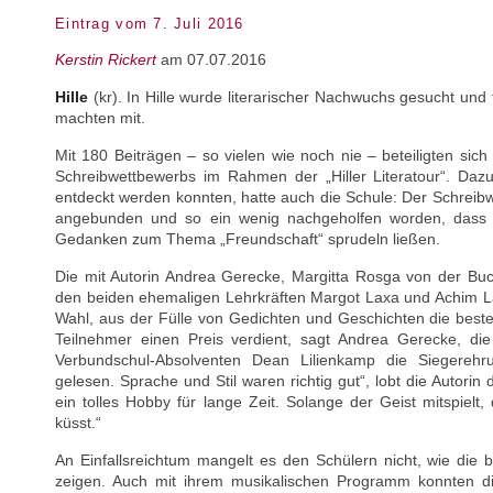
Eintrag vom 7. Juli 2016
Kerstin Rickert
am 07.07.2016
Hille
(kr). In Hille wurde literarischer Nachwuchs gesucht und 
machten mit.
Mit 180 Beiträgen – so vielen wie noch nie – beteiligten sic
Schreibwettbewerbs im Rahmen der „Hiller Literatour“. Daz
entdeckt werden konnten, hatte auch die Schule: Der Schreib
angebunden und so ein wenig nachgeholfen worden, dass m
Gedanken zum Thema „Freundschaft“ sprudeln ließen.
Die mit Autorin Andrea Gerecke, Margitta Rosga von der Bu
den beiden ehemaligen Lehrkräften Margot Laxa und Achim La
Wahl, aus der Fülle von Gedichten und Geschichten die besten
Teilnehmer einen Preis verdient, sagt Andrea Gerecke, d
Verbundschul-Absolventen Dean Lilienkamp die Siegerehru
gelesen. Sprache und Stil waren richtig gut“, lobt die Autorin 
ein tolles Hobby für lange Zeit. Solange der Geist mitspielt
küsst.“
An Einfallsreichtum mangelt es den Schülern nicht, wie die b
zeigen. Auch mit ihrem musikalischen Programm konnten d