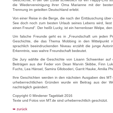
Geschichte, in der der Zufall schließlich für ein Happy-End s
die Wiedervereinigung ihrer Oma Marianne mit der besten
Trennung im geteilten Deutschland erlebt.
Von einer Reise in die Berge, die nach der Enttäuschung über 
See doch noch zum besten Urlaub seines Lebens wird, liest 
einen Freund“. Der heißt Lucky, ist ein herrenloser Welpe, den 
Um falsche Freunde geht es in „Freundschaft um jeden Pr
Geschichte, die das Thema Mobbing in den Mittelpunkt rü
sprachlich beeindruckenden Niveau erzählt die junge Autor
Erkenntnis, was wahre Freundschaft bedeutet.
Die Jury wählte die Geschichte von Lisann Schwenker auf d
Beiträgen aus der Feder von Dean Marvin Skibbe, Finn Lu
Fuchs, Lea Hänsel, Samira Glloboderi, Garrit Hauke, Amilia Phi
Ihre Geschichten werden in den nächsten Ausgaben des MT-Mag
urheberrechtlichen Gründen wurde ein Beitrag aus der 
nachträglich geändert.
Copyright © Mindener Tageblatt 2016
Texte und Fotos von MT.de sind urheberrechtlich geschützt.
zurück