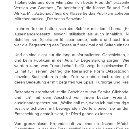
Titelmelodie aus dem Film „Ziemlich beste Freunde“ präsenti
Version von Goethes „Zauberlehrling“ die Klasse 5d und Ca
Afrika. Mit „Astronaut“ ließ die Klasse 5e das Publikum abheb
Märchenmusical „Die sechs Schwäne“.
In ihren Texten hatten sich die Schüler mit dem Thema „Fr
auseinandergesetzt, sowohl stilistisch als auch inhaltlic
Schülern viel Spielraum für spannende, heitere und auch trau
war die Begrenzung des Textes auf maximal drei Seiten einzig
Und es sind nicht nur die lang ausformulierten Geschichten,
und beim Publikum in der Aula für Begeisterung sorgen. Wi
werden kann, was Freundschaft heißt, zeigt beispielsweise 
Er hat für seinen Beitrag die literarische Form „Akrosticho
einzelne Buchstaben in jeder Zeile von oben nach unten ge
deren Bedeutung er mit Begriffen wie Spaß, Fürsorge und Res
Besonders ergreifend ist die Geschichte von Samira Glloboderi
und Ich“ mit dem Abschied von ihrem besten Freund, 
auseinandergesetzt hat. „Wolke half mir, wenn ich mal traurig w
liest die Schülerin mit bewegenden Worten, bevor sie an de
Entscheidung gestellt sieht, ihr Pferd gehen zu lassen.
Von grenzenloser Freundschaft zu einem indischen Mädche