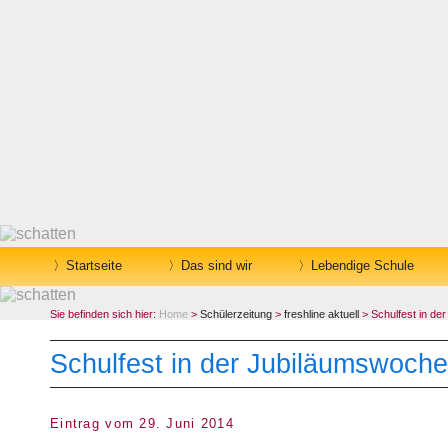
Startseite
Das sind wir
Lebendige Schule
Sie befinden sich hier:
Home
>
Schülerzeitung
>
freshline aktuell
> Schulfest in de
Schulfest in der Jubiläumswoche
Eintrag vom 29. Juni 2014