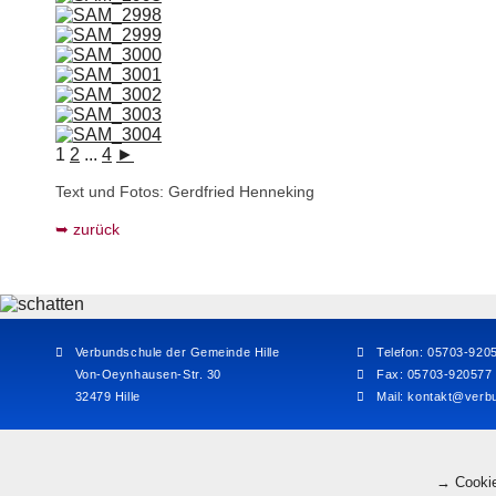
1
2
...
4
►
Text und Fotos: Gerdfried Henneking
zurück
Verbundschule der Gemeinde Hille
Telefon: 05703-920
Von-Oeynhausen-Str. 30
Fax: 05703-920577
32479 Hille
Mail:
kontakt@verbu
→ Cookie