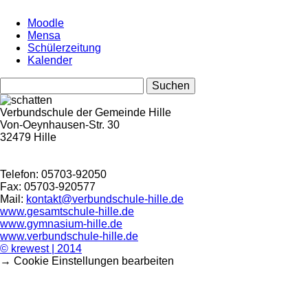
Moodle
Mensa
Schülerzeitung
Kalender
Suchen
nach:
Verbundschule der Gemeinde Hille
Von-Oeynhausen-Str. 30
32479 Hille
Telefon: 05703-92050
Fax: 05703-920577
Mail:
kontakt@verbundschule-hille.de
www.gesamtschule-hille.de
www.gymnasium-hille.de
www.verbundschule-hille.de
© krewest | 2014
→ Cookie Einstellungen bearbeiten