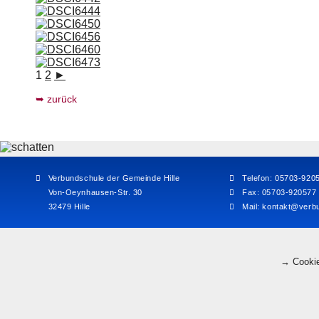
1
2
►
zurück
Verbundschule der Gemeinde Hille
Telefon: 05703-920
Von-Oeynhausen-Str. 30
Fax: 05703-920577
32479 Hille
Mail:
kontakt@verbu
→ Cookie