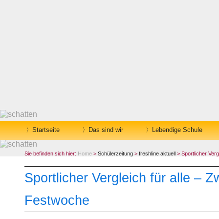
Startseite
Das sind wir
Lebendige Schule
Sie befinden sich hier:
Home
>
Schülerzeitung
>
freshline aktuell
> Sportlicher Verg
Sportlicher Vergleich für alle – Z
Festwoche